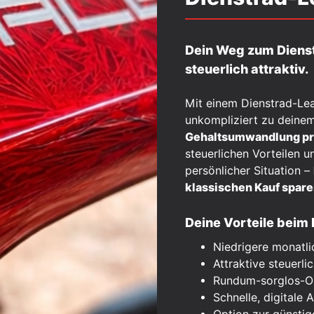
Dein Weg zum Dienst
steuerlich attraktiv.
Mit einem Dienstrad-Le
unkompliziert zu deine
Gehaltsumwandlung pro
steuerlichen Vorteilen u
persönlicher Situation –
klassischen Kauf spar
Deine Vorteile beim 
Niedrigere monatl
Attraktive steuerli
Rundum-sorglos-Op
Schnelle, digitale