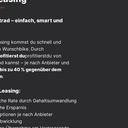
rad – einfach, smart und
asing kommst du schnell und
m Wunschbike. Durch
fitierst du
profitierstdu von
nd kannst – je nach Anbieter und
bis zu 40 % gegenüber dem
en
.
Leasing:
iche Rate durch Gehaltsumwandlung
che Ersparnis
tionen je nach Anbieter
 Abwicklung